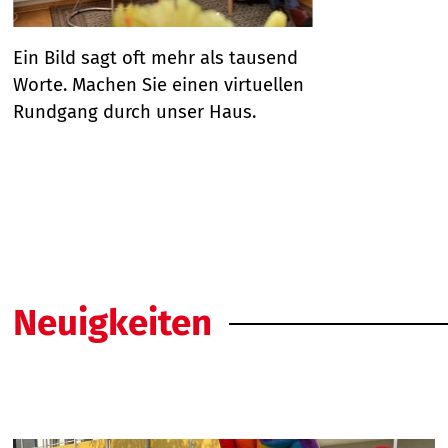
Ein Bild sagt oft mehr als tausend
D
Worte. Machen Sie einen virtuellen
s
Rundgang durch unser Haus.
P
j
s
Neuigkeiten