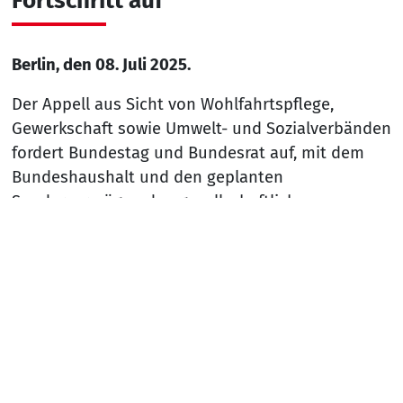
Fortschritt auf
Berlin, den 08. Juli 2025.
Der Appell aus Sicht von Wohlfahrtspflege,
Gewerkschaft sowie Umwelt- und Sozialverbänden
fordert Bundestag und Bundesrat auf, mit dem
Bundeshaushalt und den geplanten
Sondervermögen den gesellschaftlichen
Zusammenhalt zu stärken.
Anlässlich der heutigen Beratung des…
Nach
Mehr lesen